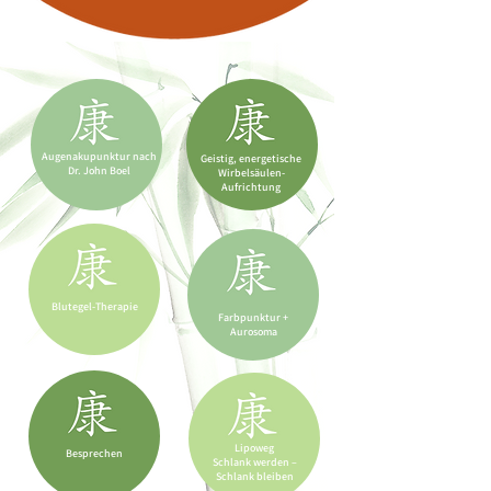
Augenakupunktur nach
Geistig, energetische
Dr. John Boel
Wirbelsäulen-
Aufrichtung
Blutegel-Therapie
Farbpunktur +
Aurosoma
Lipoweg
Besprechen
Schlank werden –
Schlank bleiben