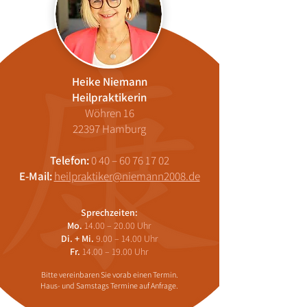
Heike Niemann
Heilpraktikerin
Wöhren 16
22397 Hamburg
Telefon:
0 40 –
60 76 17 02
E-Mail:
heilpraktiker@niemann2008.de
Sprechzeiten:
Mo.
14.00 – 20.00 Uhr
Di. + Mi.
9.00 – 14.00 Uhr
Fr.
14.00 – 19.00 Uhr
Bitte vereinbaren Sie vorab einen Termin.
Haus- und Samstags
Termine auf Anfrage.